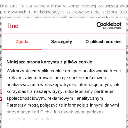
First Line Polska wspiera firmy w kompleksowej organizacji akcji
promocyjnych i marketingowych skierowanych do sektora B2B.
Przygotowujemy koncepcję działań, opracowujemy mechanikę akcji,
koordynujemy realizację projektu, tworzymy materiały
komunikacyjne oraz dbamy o prawidłowy przebieg kampanii na
każdym etapie.
Zgoda
Szczegóły
O plikach cookies
Nasze działania mogą obejmować między innymi programy
motywacyjne dla sił sprzedaży, programy lojalnościowe dla
partnerów, konkursy, sprzedaż premiową, promocje tailor made,
Niniejsza strona korzysta z plików cookie
działania trade marketingowe, shopper activation, in-store
marketing oraz inne rozwiązania wspierające sprzedaż i rozwój relacji
Wykorzystujemy pliki cookie do spersonalizowania treści
biznesowych.
i reklam, aby oferować funkcje społecznościowe i
analizować ruch w naszej witrynie. Informacje o tym, jak
Dlaczego warto skorzystać
korzystasz z naszej witryny, udostępniamy partnerom
z naszej oferty?
społecznościowym, reklamowym i analitycznym.
Partnerzy mogą połączyć te informacje z innymi danymi
otrzymanymi od Ciebie lub uzyskanymi podczas
Wybierając First Line Polska, wybierasz doświadczenie,
korzystania z ich usług.
profesjonalizm i indywidualne podejście do każdego projektu. Nasze
działania B2B są projektowane tak, aby realnie wspierać cele