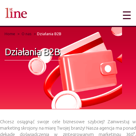
☰
Home
O nas
Działania B2B
Działania B2B
Chcesz osiągnąć swoje cele biznesowe szybciej? Zainwestuj w
marketing skrojony na miarę Twojej branży! Nasza agencja ma ponad
dekadę doświadczenia w zintegrowanym marketingu 360°.