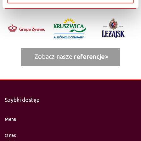
Zobacz nasze
referencje>
Szybki dostęp
Menu
O nas