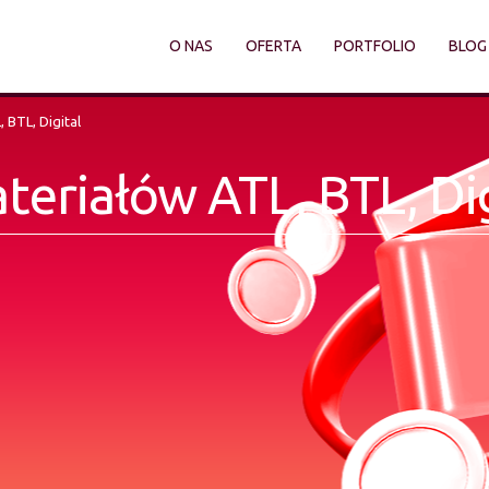
O NAS
OFERTA
PORTFOLIO
BLOG
 BTL, Digital
teriałów ATL, BTL, Dig