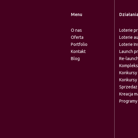
Menu
Działani
O nas
Loterie p
Oferta
Loterie a
Portfolio
Loterie In
Kontakt
Launch p
Blog
Re-launch
Komplekso
Konkursy
Konkursy 
Sprzedaż
Kreacja ma
Programy 