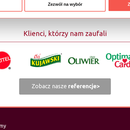
Skontaktuj się z First Line >
Zezwól na wybór
Z
Klienci, którzy nam zaufali
Zobacz nasze
referencje>
imy