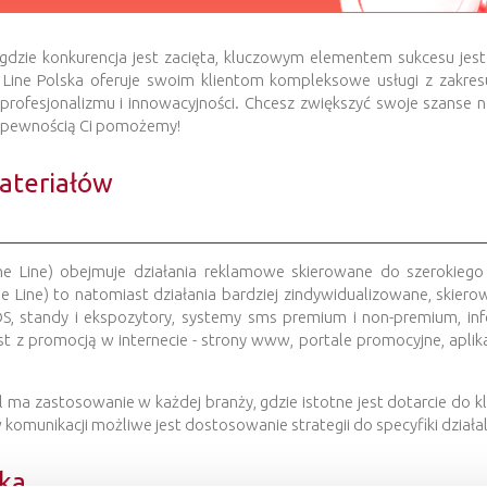
 gdzie konkurencja jest zacięta, kluczowym elementem sukcesu jest
 Line Polska oferuje swoim klientom kompleksowe usługi z zakresu
 profesjonalizmu i innowacyjności. Chcesz zwiększyć swoje szanse 
Z pewnością Ci pomożemy!
ateriałów
e Line) obejmuje działania reklamowe skierowane do szerokiego 
the Line) to natomiast działania bardziej zindywidualizowane, skie
OS, standy i ekspozytory, systemy sms premium i non-premium, info
st z promocją w internecie - strony www, portale promocyjne, aplika
al ma zastosowanie w każdej branży, gdzie istotne jest dotarcie do
 komunikacji możliwe jest dostosowanie strategii do specyfiki działa
ska