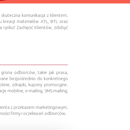
 skuteczna komunikacja z klientem.
 kreacji materiałów ATL, BTL oraz
na rynku? Zachęcić Klientów, zdobyć
grona odbiorców, takie jak prasa,
rowane bezpośrednio do konkretnego
linie, zdrapki, kupony promocyjne.
cje mobilne, e-mailing, SMS-mailing,
 klienta z przekazem marketingowym.
lności firmy i oczekiwań odbiorców.