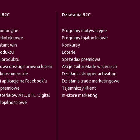
a B2C
Działania B2C
romocyjne
Programy motywacyjne
udioteksowe
Programy lojalnościowe
stant win
Konkursy
roduktu
Loterie
 produktu
Sprzedaż premiowa
wa obsługa prawna loterii
Akcje Tailor Made w sieciach
 konsumenckie
Działania shopper activation
i aplikacje na Facebook’u
Działania trade marketingowe
 premiowa
Tajemniczy Klient
teriałów ATL, BTL, Digital
In-store marketing
lojalnościowe