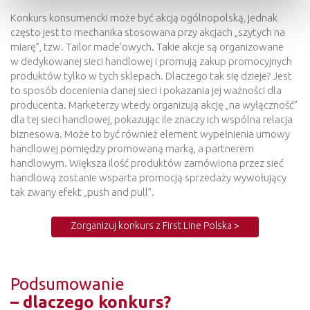
Konkurs konsumencki może być akcją ogólnopolską, jednak
często jest to mechanika stosowana przy akcjach „szytych na
miarę”, tzw. Tailor made’owych. Takie akcje są organizowane
w dedykowanej sieci handlowej i promują zakup promocyjnych
produktów tylko w tych sklepach. Dlaczego tak się dzieje? Jest
to sposób docenienia danej sieci i pokazania jej ważności dla
producenta. Marketerzy wtedy organizują akcję „na wyłączność”
dla tej sieci handlowej, pokazując ile znaczy ich wspólna relacja
biznesowa. Może to być również element wypełnienia umowy
handlowej pomiędzy promowaną marką, a partnerem
handlowym. Większa ilość produktów zamówiona przez sieć
handlową zostanie wsparta promocją sprzedaży wywołujący
tak zwany efekt „push and pull”.
Zorganizuj konkurs z First Line Polska >
Podsumowanie
– dlaczego konkurs?