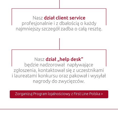
Zorganizuj Program lojalnościowy z First Line Polska >