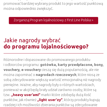
promować bardziej wybrany produkt to jego wartość punktową
można odpowiednio zwiększyć.
Zorganizuj Program lojalnościowy z First Line Polska >
Jakie nagrody wybrać
do programu lojalnościowego?
Różnorodne i dopasowane do promowanego produktu
i odbiorców programu:
gotówka, karty przedpłacone, bony,
vouchery, e-vouchery
cieszą się dużą popularnością, ale nie
można zapominać o
nagrodach rzeczowych
, które niosą ze
sobą zdecydowanie większą wartość emocjonalną niż nagrody
pieniężne. Ważne, aby nagrody były o różnych wartościach,
ponieważ w akcji będą brały udział zarówno osoby, które są
tzw.
„heavy user’ami”
marki i które zdobędą dużą ilość
punktów, jak również
„light user’zy”
, którzy produkty kupują
rzadziej i ich możliwości zbierania punktów są zdecydowanie