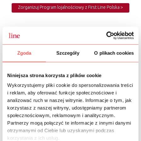
Zorganizuj Program lojalnościowy z First Line Polska >
Program lojalnościowy,
a model biznesowy
Zgoda
Szczegóły
O plikach cookies
business to consumer
, gdzie odbiorcą
i uczestnikiem programu jest konsument
Niniejsza strona korzysta z plików cookie
kupujący produkty w sklepach stacjonarnych
lub internetowych,
Wykorzystujemy pliki cookie do spersonalizowania treści
i reklam, aby oferować funkcje społecznościowe i
business to business
, gdzie odbiorcą
analizować ruch w naszej witrynie. Informacje o tym, jak
i uczestnikiem programu są firmy lub osoby
korzystasz z naszej witryny, udostępniamy partnerom
biorące udział w procesie sprzedaży w kanale
dystrybucji (np. przedstawiciele handlowi,
społecznościowym, reklamowym i analitycznym.
hurtownie, dystrybutorzy, warsztat czy
Partnerzy mogą połączyć te informacje z innymi danymi
właściciele punktów sprzedaży), których
otrzymanymi od Ciebie lub uzyskanymi podczas
chcemy premiować za wybór naszych
korzystania z ich usług.