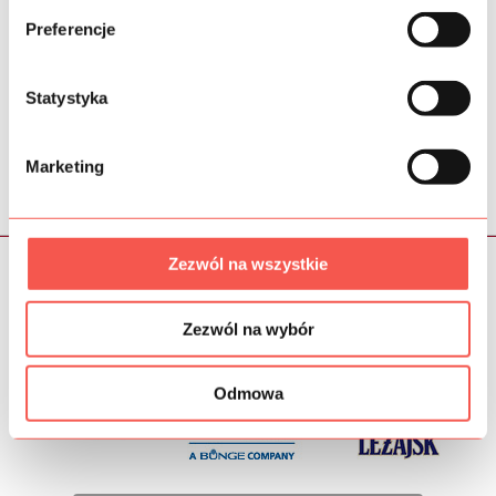
Preferencje
Statystyka
Marketing
< poprzednia
następna >
Zezwól na wszystkie
Klienci, którzy nam zaufali
Zezwól na wybór
Odmowa