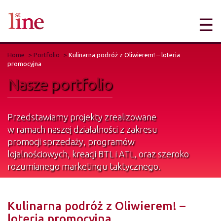
☰
Home
Portfolio
Kulinarna podróż z Oliwierem! – loteria
promocyjna
Nasze portfolio
Przedstawiamy projekty zrealizowane
w ramach naszej działalności z zakresu
promocji sprzedaży, programów
lojalnościowych, kreacji BTL i ATL, oraz szeroko
rozumianego marketingu taktycznego.
Innymi słowy przedstawiamy nasze dzieła
sztuki.
Kulinarna podróż z Oliwierem! –
loteria promocyjna