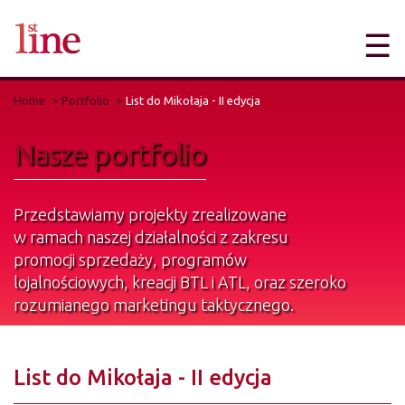
☰
Home
Portfolio
List do Mikołaja - II edycja
Nasze portfolio
Przedstawiamy projekty zrealizowane
w ramach naszej działalności z zakresu
promocji sprzedaży, programów
lojalnościowych, kreacji BTL i ATL, oraz szeroko
rozumianego marketingu taktycznego.
Innymi słowy przedstawiamy nasze dzieła
sztuki.
List do Mikołaja - II edycja