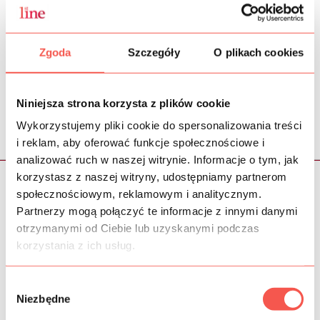
akcji. W zeszłym roku GŻ zanotowała kilkaset zgłoszeń.
Jesteśmy przekonani że w tym roku osiągniemy podobny wynik.
Zgoda
Szczegóły
O plikach cookies
Niniejsza strona korzysta z plików cookie
< poprzednia
następna >
Wykorzystujemy pliki cookie do spersonalizowania treści
i reklam, aby oferować funkcje społecznościowe i
analizować ruch w naszej witrynie. Informacje o tym, jak
korzystasz z naszej witryny, udostępniamy partnerom
społecznościowym, reklamowym i analitycznym.
Partnerzy mogą połączyć te informacje z innymi danymi
Klienci, którzy nam zaufali
otrzymanymi od Ciebie lub uzyskanymi podczas
korzystania z ich usług.
Wybór
Niezbędne
zgody