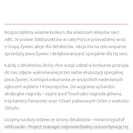
CZAS NA WAKACYJNE NAGRODY
I WIĘKSZE ZYSKI!
Rozpoczęliśmy właśnie konkurs dla właścicieli sklepów sieci
ABC. W prawie 5000 punktów w całej Polsce prowadzimy wraz
z Grupą Żywiec akcje dla detalistów. Akcja ma na celu wsparcie
sprzedaży piwa Żywiec i dedykowana jest specjalnie dla tej sieci.
Każdy z detalistów, który chce wziąć udział w konkursie przesyła
do nas zdjęcie wykreowanej przez siebie ekspozycji specjalnej
piwa Żywiec. Komisja konkursowa ze wszystkich nadesłanych
zgłoszeń wybiera 14 zwycięzców. Do wygrania są bardzo
atrakcyjne nagrody – Apple Ipod Touch jako nagroda główna,
trzy kamery Panasonic oraz 10 kart paliwowych Orlen o wartości
200 pln.
Liczymy na duży odzew ze strony detalistów – mówi Krzysztof
Witkowski – Project manager odpowiedzialny za koordynację tej