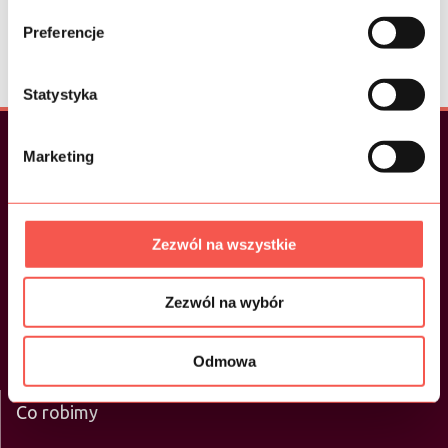
Preferencje
Zobacz nasze
referencje>
Statystyka
Marketing
Szybki dostęp
Menu
Zezwól na wszystkie
O nas
Zezwól na wybór
Oferta
Portfolio
Kontakt
Odmowa
Blog
Co robimy