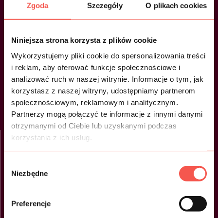
Zgoda
Szczegóły
O plikach cookies
Szybki dostęp
Niniejsza strona korzysta z plików cookie
Menu
Wykorzystujemy pliki cookie do spersonalizowania treści
i reklam, aby oferować funkcje społecznościowe i
analizować ruch w naszej witrynie. Informacje o tym, jak
O nas
korzystasz z naszej witryny, udostępniamy partnerom
Oferta
Portfolio
społecznościowym, reklamowym i analitycznym.
Kontakt
Partnerzy mogą połączyć te informacje z innymi danymi
Blog
otrzymanymi od Ciebie lub uzyskanymi podczas
korzystania z ich usług.
Co robimy
Wybór
Działania B2C
Działania B2C
Niezbędne
zgody
Loterie promocyjne
Programy motywacyjne
Preferencje
Loterie audioteksowe
Programy lojalnościowe