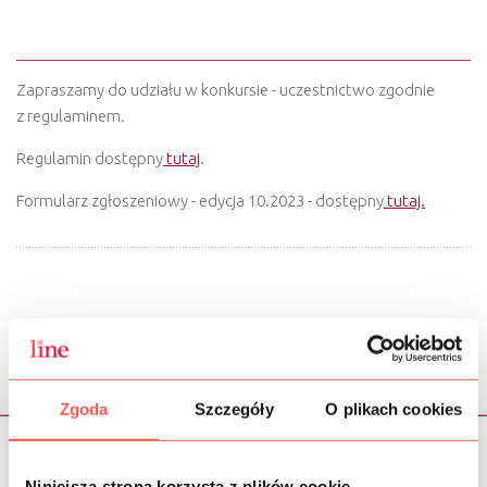
KONKURS TRANS JAN - SPRAWDŹ!
Zapraszamy do udziału w konkursie - uczestnictwo zgodnie
z regulaminem.
Regulamin dostępny
tutaj
.
Formularz zgłoszeniowy - edycja 10.2023 - dostępny
tutaj.
< poprzednia
następna >
Zgoda
Szczegóły
O plikach cookies
Niniejsza strona korzysta z plików cookie