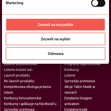
Marketing
Oferta
Portfolio
Kontakt
Blog
Zezwól na wszystkie
Co robimy
Zezwól na wybór
Działania B2C
Działania B2C
Odmowa
Loterie promocyjne
Programy motywacyjne
Loterie audioteksowe
Programy lojalnościowe
Loterie Instant win
Konkursy
Launch produktu
Loterie
Re-launch produktu
Sprzedaż premiowa
Kompleksowa obsługa prawna
Akcje Tailor Made w
loterii
sieciach
Konkursy konsumenckie
Działania shopper
Konkursy i aplikacje na Facebook’u
activation
Sprzedaż premiowa
Działania trade