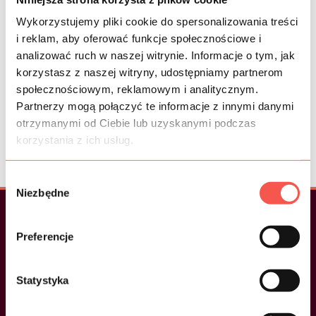
Klienci, którzy nam zaufali
Wykorzystujemy pliki cookie do spersonalizowania treści
i reklam, aby oferować funkcje społecznościowe i
analizować ruch w naszej witrynie. Informacje o tym, jak
korzystasz z naszej witryny, udostępniamy partnerom
społecznościowym, reklamowym i analitycznym.
Partnerzy mogą połączyć te informacje z innymi danymi
otrzymanymi od Ciebie lub uzyskanymi podczas
Zobacz nasze
referencje>
korzystania z ich usług.
Wybór
Niezbędne
zgody
Szybki dostęp
Preferencje
Menu
Statystyka
O nas