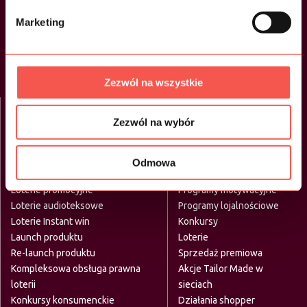
Marketing
O nas
Oferta
Portfolio
Kontakt
Zezwól na wszystkie
Blog
Co robimy
Zezwól na wybór
Działania B2C
Działania B2C
Odmowa
Loterie promocyjne
Programy motywacyjne
Loterie audioteksowe
Programy lojalnościowe
Loterie Instant win
Konkursy
Launch produktu
Loterie
Re-launch produktu
Sprzedaż premiowa
Kompleksowa obsługa prawna
Akcje Tailor Made w
loterii
sieciach
Konkursy konsumenckie
Działania shopper