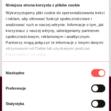
Niniejsza strona korzysta z plików cookie
Klienci, którzy nam zaufali
Wykorzystujemy pliki cookie do spersonalizowania treści
i reklam, aby oferować funkcje społecznościowe i
analizować ruch w naszej witrynie. Informacje o tym, jak
korzystasz z naszej witryny, udostępniamy partnerom
społecznościowym, reklamowym i analitycznym.
Partnerzy mogą połączyć te informacje z innymi danymi
otrzymanymi od Ciebie lub uzyskanymi podczas
korzystania z ich usług.
Zobacz nasze
referencje>
Wybór
Niezbędne
zgody
Preferencje
Szybki dostęp
Statystyka
Menu