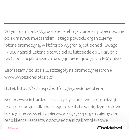
WYPASIONA LOTERIA
URODZINOWA!
W tym roku marka Wypasione celebruje 7 urodziny obecności na
polskim rynku mleczarskim i z tego powodu organizujemy
loterię promocyjną, w której do wygrania jest ponad - uwaga
- 7 000 nagród! Loteria potrwa od 02 listopada do 31 grudnia,
także potencjalna szansa na wygranie nagrody jest dość duża :)
Zapraszamy do udziału, szczegóły na promocyjnej stronie
www.wypasionaloteria.pl
i tutaj: https://1stline.pl/portfolio/wypasiona-loteria
No i oczywiście bardzo się cieszymy z możliwości organizacji
akcji promocyjnej dla polskiego potentata w międzynarodowej
branży mleczarskiej! To pierwsza akcja jaką organizujemy dla
tego klienta, jesteśmy odpowiedzialni za kompleksowe
przygotowanie i obsługę całej akcji.