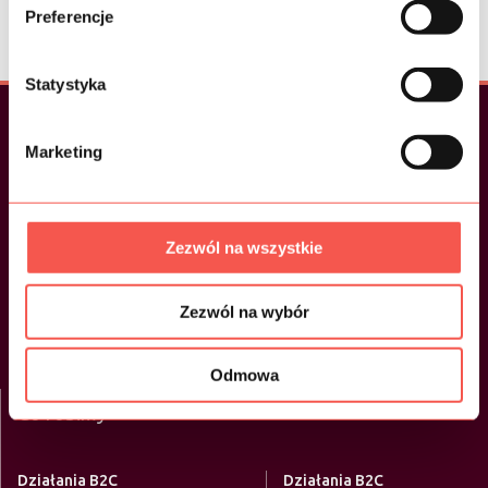
Zobacz nasze
referencje>
Preferencje
Statystyka
Szybki dostęp
Marketing
Menu
Zezwól na wszystkie
O nas
Oferta
Zezwól na wybór
Portfolio
Kontakt
Odmowa
Blog
Co robimy
Działania B2C
Działania B2C