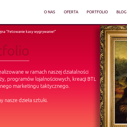
O NAS
OFERTA
PORTFOLIO
BLOG
jna "Fetowanie kasy wygrywanie!”
folio
alizowane w ramach naszej działalności
ży, programów lojalnościowych, kreacji BTL
ianego marketingu taktycznego.
 nasze dzieła sztuki.