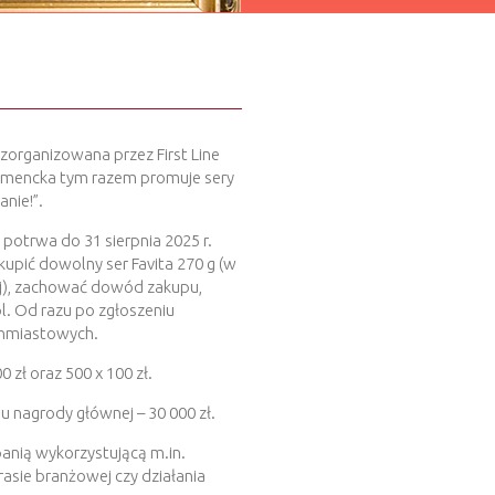
 zorganizowana przez First Line
sumencka tym razem promuje sery
nie!”.
potrwa do 31 sierpnia 2025 r.
kupić dowolny ser Favita 270 g (w
j), zachować dowód zakupu,
pl. Od razu po zgłoszeniu
ychmiastowych.
 zł oraz 500 x 100 zł.
 nagrody głównej – 30 000 zł.
panią wykorzystującą m.in.
rasie branżowej czy działania