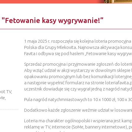
 "Fetowanie kasy wygrywanie!”
1 maja 2025 r. rozpoczęła się kolejna loteria promocyjna
Polska dla Grupy Mlekovita. Najnowsza aktywacja kon
Favita i odbywa się pod hasłem „Fetowanie kasy wygrywa
Sprzedaż promocyjna i przyjmowanie zgłoszeń do loterii 
Aby wziąć udział w akcji wystarczy w dowolnym sklepie 
opakowaniu promocyjnym lub bez komunikacji loteryjne
a następnie wypełnić formularz na stronie loteriafavita.
uczestnik dowiaduje się czy wygrał jedną z nagród nat
ot TV,
Me,
Pula nagród natychmniastowych to 10 x 1000 zł, 100 x 300
Dodatkowo każde zgłoszenie weźmie udział w losowaniu
Loteria ma charakter ogólnopolski i wspierana jest kam
reklamę w TV, internecie (SoMe, bannery internetowe), p