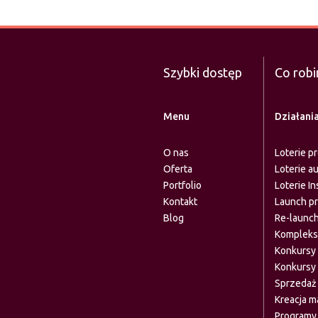
Szybki dostęp
Co rob
Menu
Działani
O nas
Loterie p
Oferta
Loterie a
Portfolio
Loterie In
Kontakt
Launch p
Blog
Re-launch
Komplekso
Konkursy
Konkursy 
Sprzedaż
Kreacja ma
Programy 