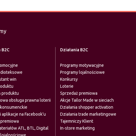
imy
a B2C
Działania B2C
romocyjne
Programy motywacyjne
udioteksowe
Programy lojalnościowe
stant win
Konkursy
roduktu
Loterie
 produktu
Sprzedaż premiowa
wa obsługa prawna loterii
Akcje Tailor Made w sieciach
 konsumenckie
Działania shopper activation
i aplikacje na Facebook’u
Działania trade marketingowe
 premiowa
Tajemniczy Klient
teriałów ATL, BTL, Digital
In-store marketing
lojalnościowe